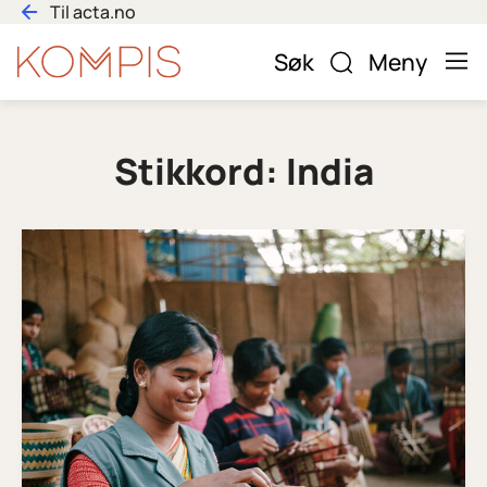
Hopp
Til acta.no
til
Bli
Søk
Meny
innhold
kompis
Stikkord:
India
Read
article
"India"