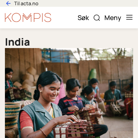
Hopp
Til acta.no
til
Bli
Søk
Meny
innhold
kompis
India