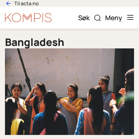
Hopp
Til acta.no
til
Bli
Søk
Meny
innhold
kompis
Bangladesh